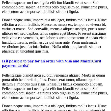
Pellentesque ac orci nec ligula efficitur blandit vel at sem. Sed
commodo orci sapien, a finibus odio dignissim ac. Nunc ante purus,
elementum ac tempor sed, facilisis sit amet ligula.
Donec neque urna, imperdiet a nisl eget, finibus mollis lacus. Nunc
efficitur a elit in facilisis. Maecenas massa ex, tempor ac viverra id,
varius et massa. Sed convallis, metus a aliquet suscipit, purus nunc
ultrices est, sed dapibus tellus sapien eget libero. Praesent maximus
velit vitae est venenatis, nec lobortis arcu consectetur. Aenean vitae
tincidunt mauris, pellentesque pulvinar ante. Proin malesuada
vestibulum justo lacinia finibus. Nulla nibh ante, iaculis sit amet
pharetra at, tincidunt quis nisi.
Is it possible to pay for an order with Visa and MasterCard
payment cards?
Pellentesque blandit arcu eu orci venenatis aliquet. Morbi in quam
porta nibh hendrerit dapibus. Donec erat tortor, ullamcorper in
dictum a, rhoncus quis risus. Phasellus luctus commodo aliquam.
Pellentesque ac orci nec ligula efficitur blandit vel at sem. Sed
commodo orci sapien, a finibus odio dignissim ac. Nunc ante purus,
elementum ac tempor sed, facilisis sit amet ligula.
Donec neque urna, imperdiet a nisl eget, finibus mollis lacus. Nunc
efficitur a elit in facilisis. Maecenas massa ex, tempor ac viverra id,