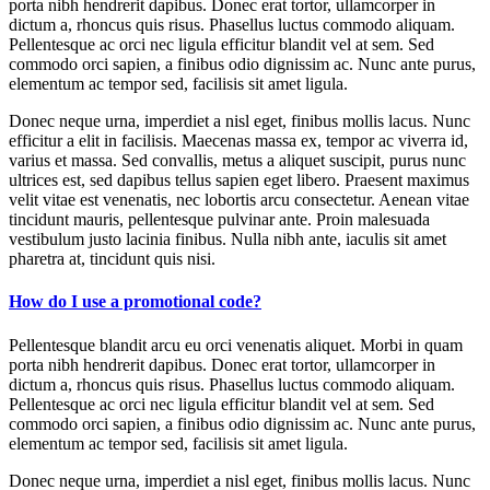
porta nibh hendrerit dapibus. Donec erat tortor, ullamcorper in
dictum a, rhoncus quis risus. Phasellus luctus commodo aliquam.
Pellentesque ac orci nec ligula efficitur blandit vel at sem. Sed
commodo orci sapien, a finibus odio dignissim ac. Nunc ante purus,
elementum ac tempor sed, facilisis sit amet ligula.
Donec neque urna, imperdiet a nisl eget, finibus mollis lacus. Nunc
efficitur a elit in facilisis. Maecenas massa ex, tempor ac viverra id,
varius et massa. Sed convallis, metus a aliquet suscipit, purus nunc
ultrices est, sed dapibus tellus sapien eget libero. Praesent maximus
velit vitae est venenatis, nec lobortis arcu consectetur. Aenean vitae
tincidunt mauris, pellentesque pulvinar ante. Proin malesuada
vestibulum justo lacinia finibus. Nulla nibh ante, iaculis sit amet
pharetra at, tincidunt quis nisi.
How do I use a promotional code?
Pellentesque blandit arcu eu orci venenatis aliquet. Morbi in quam
porta nibh hendrerit dapibus. Donec erat tortor, ullamcorper in
dictum a, rhoncus quis risus. Phasellus luctus commodo aliquam.
Pellentesque ac orci nec ligula efficitur blandit vel at sem. Sed
commodo orci sapien, a finibus odio dignissim ac. Nunc ante purus,
elementum ac tempor sed, facilisis sit amet ligula.
Donec neque urna, imperdiet a nisl eget, finibus mollis lacus. Nunc