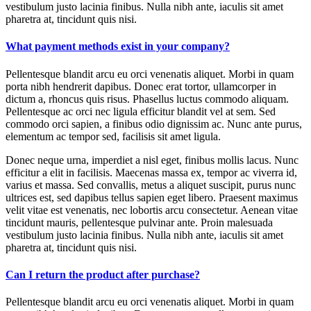
vestibulum justo lacinia finibus. Nulla nibh ante, iaculis sit amet
pharetra at, tincidunt quis nisi.
What payment methods exist in your company?
Pellentesque blandit arcu eu orci venenatis aliquet. Morbi in quam
porta nibh hendrerit dapibus. Donec erat tortor, ullamcorper in
dictum a, rhoncus quis risus. Phasellus luctus commodo aliquam.
Pellentesque ac orci nec ligula efficitur blandit vel at sem. Sed
commodo orci sapien, a finibus odio dignissim ac. Nunc ante purus,
elementum ac tempor sed, facilisis sit amet ligula.
Donec neque urna, imperdiet a nisl eget, finibus mollis lacus. Nunc
efficitur a elit in facilisis. Maecenas massa ex, tempor ac viverra id,
varius et massa. Sed convallis, metus a aliquet suscipit, purus nunc
ultrices est, sed dapibus tellus sapien eget libero. Praesent maximus
velit vitae est venenatis, nec lobortis arcu consectetur. Aenean vitae
tincidunt mauris, pellentesque pulvinar ante. Proin malesuada
vestibulum justo lacinia finibus. Nulla nibh ante, iaculis sit amet
pharetra at, tincidunt quis nisi.
Can I return the product after purchase?
Pellentesque blandit arcu eu orci venenatis aliquet. Morbi in quam