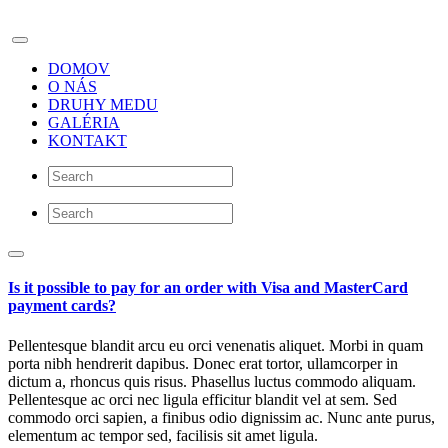
DOMOV
O NÁS
DRUHY MEDU
GALÉRIA
KONTAKT
Is it possible to pay for an order with Visa and MasterCard
payment cards?
Pellentesque blandit arcu eu orci venenatis aliquet. Morbi in quam
porta nibh hendrerit dapibus. Donec erat tortor, ullamcorper in
dictum a, rhoncus quis risus. Phasellus luctus commodo aliquam.
Pellentesque ac orci nec ligula efficitur blandit vel at sem. Sed
commodo orci sapien, a finibus odio dignissim ac. Nunc ante purus,
elementum ac tempor sed, facilisis sit amet ligula.