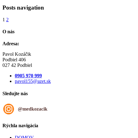
Posts navigation
1
2
O nás
Adresa:
Pavol Kozáčik
Podbiel 406
027 42 Podbiel
0905 970 999
pavol155@azet.sk
Sledujte nás
@medkozacik
Rýchla navigácia
DOMOV