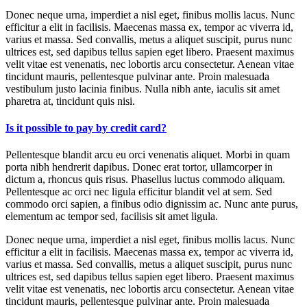
Donec neque urna, imperdiet a nisl eget, finibus mollis lacus. Nunc
efficitur a elit in facilisis. Maecenas massa ex, tempor ac viverra id,
varius et massa. Sed convallis, metus a aliquet suscipit, purus nunc
ultrices est, sed dapibus tellus sapien eget libero. Praesent maximus
velit vitae est venenatis, nec lobortis arcu consectetur. Aenean vitae
tincidunt mauris, pellentesque pulvinar ante. Proin malesuada
vestibulum justo lacinia finibus. Nulla nibh ante, iaculis sit amet
pharetra at, tincidunt quis nisi.
Is it possible to pay by credit card?
Pellentesque blandit arcu eu orci venenatis aliquet. Morbi in quam
porta nibh hendrerit dapibus. Donec erat tortor, ullamcorper in
dictum a, rhoncus quis risus. Phasellus luctus commodo aliquam.
Pellentesque ac orci nec ligula efficitur blandit vel at sem. Sed
commodo orci sapien, a finibus odio dignissim ac. Nunc ante purus,
elementum ac tempor sed, facilisis sit amet ligula.
Donec neque urna, imperdiet a nisl eget, finibus mollis lacus. Nunc
efficitur a elit in facilisis. Maecenas massa ex, tempor ac viverra id,
varius et massa. Sed convallis, metus a aliquet suscipit, purus nunc
ultrices est, sed dapibus tellus sapien eget libero. Praesent maximus
velit vitae est venenatis, nec lobortis arcu consectetur. Aenean vitae
tincidunt mauris, pellentesque pulvinar ante. Proin malesuada