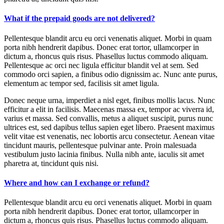
What if the prepaid goods are not delivered?
Pellentesque blandit arcu eu orci venenatis aliquet. Morbi in quam
porta nibh hendrerit dapibus. Donec erat tortor, ullamcorper in
dictum a, rhoncus quis risus. Phasellus luctus commodo aliquam.
Pellentesque ac orci nec ligula efficitur blandit vel at sem. Sed
commodo orci sapien, a finibus odio dignissim ac. Nunc ante purus,
elementum ac tempor sed, facilisis sit amet ligula.
Donec neque urna, imperdiet a nisl eget, finibus mollis lacus. Nunc
efficitur a elit in facilisis. Maecenas massa ex, tempor ac viverra id,
varius et massa. Sed convallis, metus a aliquet suscipit, purus nunc
ultrices est, sed dapibus tellus sapien eget libero. Praesent maximus
velit vitae est venenatis, nec lobortis arcu consectetur. Aenean vitae
tincidunt mauris, pellentesque pulvinar ante. Proin malesuada
vestibulum justo lacinia finibus. Nulla nibh ante, iaculis sit amet
pharetra at, tincidunt quis nisi.
Where and how can I exchange or refund?
Pellentesque blandit arcu eu orci venenatis aliquet. Morbi in quam
porta nibh hendrerit dapibus. Donec erat tortor, ullamcorper in
dictum a, rhoncus quis risus. Phasellus luctus commodo aliquam.