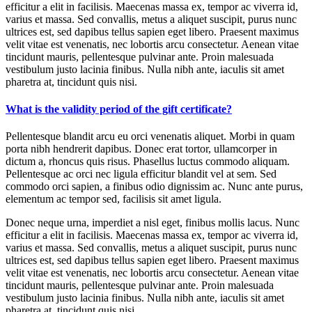
efficitur a elit in facilisis. Maecenas massa ex, tempor ac viverra id,
varius et massa. Sed convallis, metus a aliquet suscipit, purus nunc
ultrices est, sed dapibus tellus sapien eget libero. Praesent maximus
velit vitae est venenatis, nec lobortis arcu consectetur. Aenean vitae
tincidunt mauris, pellentesque pulvinar ante. Proin malesuada
vestibulum justo lacinia finibus. Nulla nibh ante, iaculis sit amet
pharetra at, tincidunt quis nisi.
What is the validity period of the gift certificate?
Pellentesque blandit arcu eu orci venenatis aliquet. Morbi in quam
porta nibh hendrerit dapibus. Donec erat tortor, ullamcorper in
dictum a, rhoncus quis risus. Phasellus luctus commodo aliquam.
Pellentesque ac orci nec ligula efficitur blandit vel at sem. Sed
commodo orci sapien, a finibus odio dignissim ac. Nunc ante purus,
elementum ac tempor sed, facilisis sit amet ligula.
Donec neque urna, imperdiet a nisl eget, finibus mollis lacus. Nunc
efficitur a elit in facilisis. Maecenas massa ex, tempor ac viverra id,
varius et massa. Sed convallis, metus a aliquet suscipit, purus nunc
ultrices est, sed dapibus tellus sapien eget libero. Praesent maximus
velit vitae est venenatis, nec lobortis arcu consectetur. Aenean vitae
tincidunt mauris, pellentesque pulvinar ante. Proin malesuada
vestibulum justo lacinia finibus. Nulla nibh ante, iaculis sit amet
pharetra at, tincidunt quis nisi.