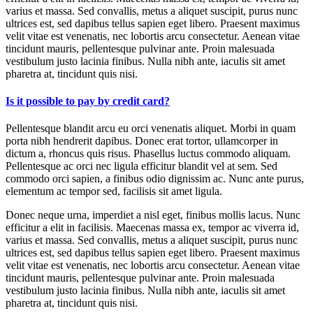
varius et massa. Sed convallis, metus a aliquet suscipit, purus nunc
ultrices est, sed dapibus tellus sapien eget libero. Praesent maximus
velit vitae est venenatis, nec lobortis arcu consectetur. Aenean vitae
tincidunt mauris, pellentesque pulvinar ante. Proin malesuada
vestibulum justo lacinia finibus. Nulla nibh ante, iaculis sit amet
pharetra at, tincidunt quis nisi.
Is it possible to pay by credit card?
Pellentesque blandit arcu eu orci venenatis aliquet. Morbi in quam
porta nibh hendrerit dapibus. Donec erat tortor, ullamcorper in
dictum a, rhoncus quis risus. Phasellus luctus commodo aliquam.
Pellentesque ac orci nec ligula efficitur blandit vel at sem. Sed
commodo orci sapien, a finibus odio dignissim ac. Nunc ante purus,
elementum ac tempor sed, facilisis sit amet ligula.
Donec neque urna, imperdiet a nisl eget, finibus mollis lacus. Nunc
efficitur a elit in facilisis. Maecenas massa ex, tempor ac viverra id,
varius et massa. Sed convallis, metus a aliquet suscipit, purus nunc
ultrices est, sed dapibus tellus sapien eget libero. Praesent maximus
velit vitae est venenatis, nec lobortis arcu consectetur. Aenean vitae
tincidunt mauris, pellentesque pulvinar ante. Proin malesuada
vestibulum justo lacinia finibus. Nulla nibh ante, iaculis sit amet
pharetra at, tincidunt quis nisi.